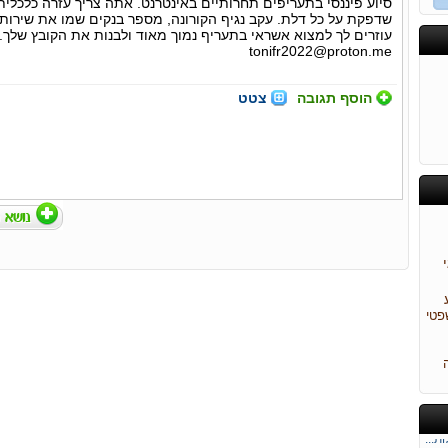
סיוע פיננסי בתעריפים תחרותיים באינטרנט. אתה צריך עזרה כלכלי
עוזרים לך למצוא אשראי בתעריף נמוך מאוד ולבנות את הקובץ שלך. 
tonifr2022@proton.me
הוסף תגובה
צטט
ם...
.
ר...
פטי
.