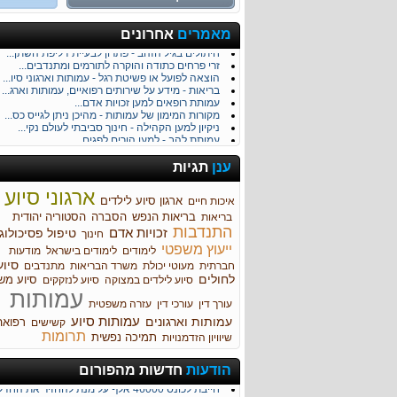
טיפול פסיכולוגי לא יקר...
מאמרים
אחרונים
ארגוני סיוע לקשישים ובני גיל הזהב...
חיתולים בגיל הזהב - פתרון לבעיית דליפת השתן...
זרי פרחים כתודה והוקרה לתורמים ומתנדבים...
הוצאה לפועל או פשיטת רגל - עמותות וארגוני סיו...
בריאות - מידע על שירותים רפואיים, עמותות וארג...
עמותת רופאים למען זכויות אדם...
מקורות המימון של עמותות - מהיכן ניתן לגייס כס...
ניקיון למען הקהילה - חינוך סביבתי לעולם נקי...
עמותת להב - למען הורים לפגים...
עמותת על''ה - למען קידום סטודנטים עיוורים...
אגודת יד ביד למען ילדים במצוקה...
ענן
תגיות
מדריך: הקמת עמותה על פי חוק בישראל...
מיזם של הממשלה בשיתוף עמותות יאכיל את הנזקקי
ארגוני סיוע
ארגון סיוע לילדים
חום ואהבה לתינוקות נטושים - עמותת חיבוק ראשון..
איכות חיים
עמותת עמדא - מתמודדים עם הבלבול והשכחה ...
בריאות הנפש
הסברה
הסטוריה יהודית
בריאות
עמותות וארגוני סיוע יהודיים...
התנדבות
זכויות אדם
טיפול פסיכולוגי
חינוך
התנדבות למען אחרים - מעורבות חברתית למען החב
ייעוץ משפטי
ארגון הג'וינט - מסייעים ליהודים מאז 1914...
לימודים
לימודים בישראל
מודעות
פרויקט תגלית - הקניית ערכים ציוניים לנוער יהו...
סיוע
חברתית
מעוטי יכולת
משרד הבריאות
מתנדבים
עמותת אחריי! - שינוי חברתי ומנהיגות בקרב בני ...
לחולים
סיוע מש
סיוע לילדים במצוקה
סיוע לנזקקים
עמותת אל-סם - טיפול בבעיות סמים אצל מתבגרים..
עמותות
מידע על עמותות וארגוני סיוע לבני נוער בארץ...
עורך דין
עורכי דין
עזרה משפטית
עמותת סהר - סיוע והקשבה ברשת ...
עמותות סיוע
עמותות וארגונים
רפואה
קשישים
רשלנות רפואית בשחרור מוקדם של מטופל...
תרומות
תמיכה נפשית
שיוויון הזדמנויות
סיוע בשכר דירה...
הודעות
חדשות מהפורום
חיפוש מעבדה לצורך לימודים...
חייבת לכונס 46000 אלף על מנת להחזיר את החדלות...